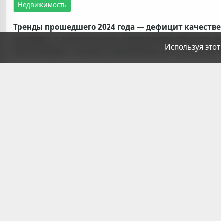
Недвижимость
Тренды прошедшего 2024 года — дефицит качеств
приводят к значительным изменениям офисного рынк
Используя этот
прогнозируют э
ксперты девелоперской компании W
Они назвали два новых тренда, которые будут влиять н
Первый — рост отложенного спроса на приобретение о
на поведение покупателей и девелоперскую активност
С одной стороны, из-за привлекательных условий по 
средства на депозитах и откладывают инвестиции в н
финансирование проектов нового строительства и ред
у всех компаний, поэтому в 2025-м возможен перенос 
Второй тренд: преобладание конечных пользователей в
нашим оценкам, их доля достигла 70%. Для сравнения: в
2025-м этот показатель увеличится. Но рост уже не буде
потенциальные резиденты могут ждать ввод объекта в