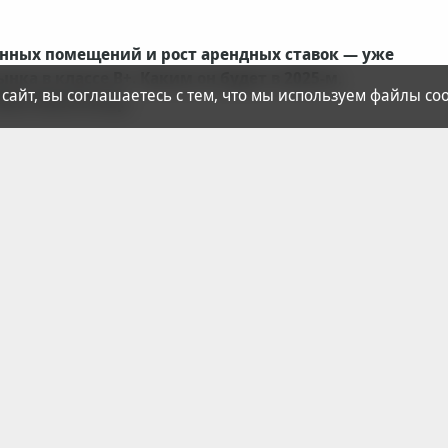
енных помещений и рост арендных ставок — уже
а в классе В+. Каким он будет в 2025-м,
 сайт, вы соглашаетесь с тем, что мы используем файлы coo
est Wind Group.
а этот сегмент, возможно, не один год.
фисов, связанный с влиянием высокой ключевой ставки
ь.
вкладам часть потенциальных покупателей накапливают
едвижимость. С другой — дорогие кредиты усложняют
евелопмента. Альтернатива заемным средствам есть не
ввода в эксплуатацию отдельных бизнес-центров.
 сделках купли-продажи офисов. «В 2024 году, по
 2022-2023 гг. она составляла 50%. Полагаем, что в
т таким стремительным, как годом ранее, т.к. не все
 эксплуатацию», — отметила Елизавета Ильюхина,