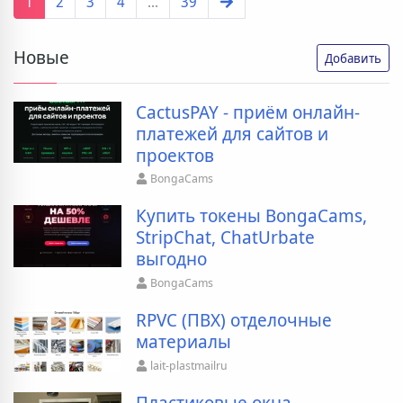
1
2
3
4
...
39
Новые
Добавить
CactusPAY - приём онлайн-
платежей для сайтов и
проектов
BongaCams
Купить токены BongaCams,
StripChat, ChatUrbate
выгодно
BongaCams
RPVC (ПВХ) отделочные
материалы
lait-plastmailru
Пластиковые окна