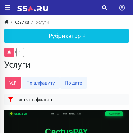
Ссылки
Услуги
Рубрикатор +
1
Услуги
VIP
По алфавиту
По дате
Показать фильтр