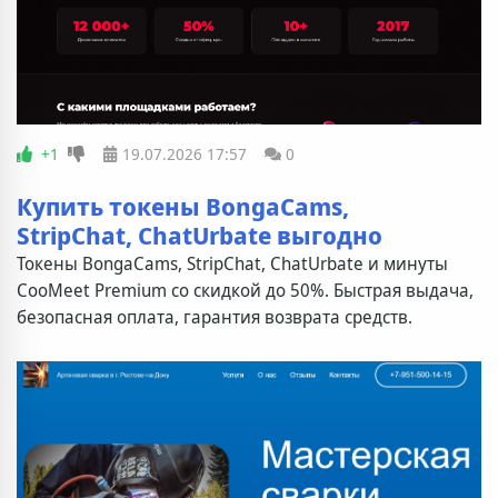
+1
19.07.2026
17:57
0
Купить токены BongaCams,
StripChat, ChatUrbate выгодно
Токены BongaCams, StripChat, ChatUrbate и минуты
CooMeet Premium со скидкой до 50%. Быстрая выдача,
безопасная оплата, гарантия возврата средств.