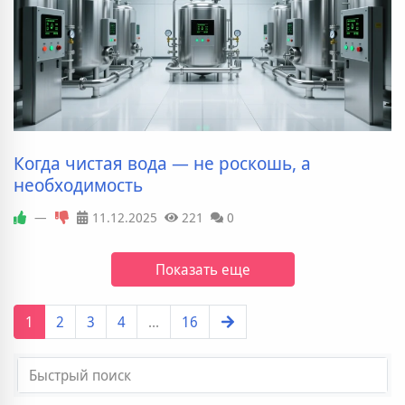
Когда чистая вода — не роскошь, а
необходимость
—
11.12.2025
221
0
Показать еще
1
2
3
4
...
16