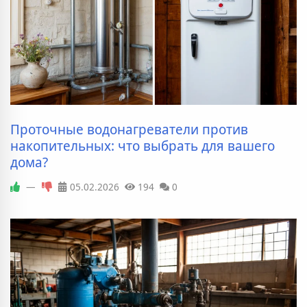
Проточные водонагреватели против
накопительных: что выбрать для вашего
дома?
—
05.02.2026
194
0