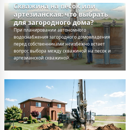
Скважина на песок или
артезианская: что выбрать
для загородного дома?
При планировании автономного
водоснабжения загородного домовладения
перед собственниками неизбежно встает
вопрос выбора между скважиной на песок и
артезианской скважиной.
—
22.05.2026
61
0