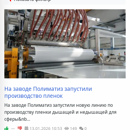
На заводе Полиматиз запустили
производство пленок
На заводе Полиматиз запустили новую линию по
производству пленки дышащей и недышащей для
сферы&nb...
—
13.01.2026
10:53
149
0