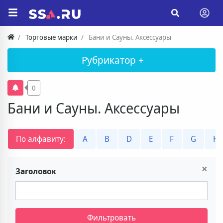
Торговые марки
Бани и Сауны. Аксессуары
Рубрикатор +
0
Бани и Сауны. Аксессуары
По алфавиту:
A
B
D
E
F
G
H
×
Заголовок
Фильтровать