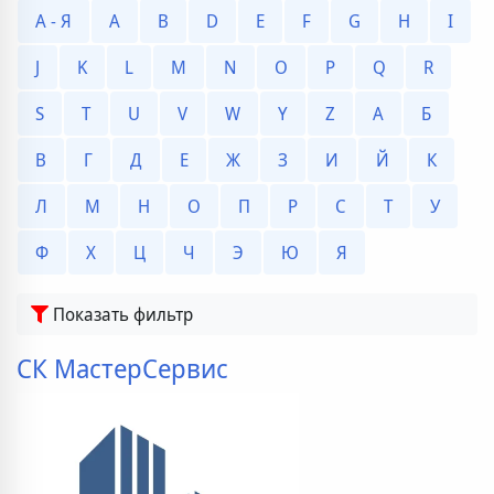
А - Я
A
B
D
E
F
G
H
I
J
K
L
M
N
O
P
Q
R
S
T
U
V
W
Y
Z
А
Б
В
Г
Д
Е
Ж
З
И
Й
К
Л
М
Н
О
П
Р
С
Т
У
Ф
Х
Ц
Ч
Э
Ю
Я
Показать фильтр
СК МастерСервис