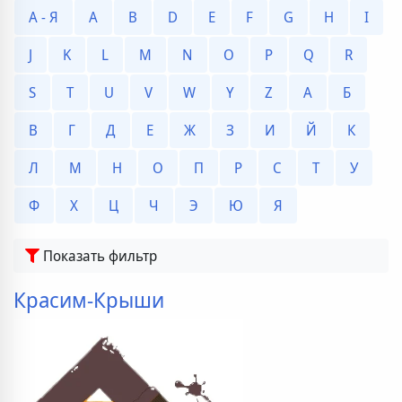
А - Я
A
B
D
E
F
G
H
I
J
K
L
M
N
O
P
Q
R
S
T
U
V
W
Y
Z
А
Б
В
Г
Д
Е
Ж
З
И
Й
К
Л
М
Н
О
П
Р
С
Т
У
Ф
Х
Ц
Ч
Э
Ю
Я
Показать фильтр
Красим-Крыши