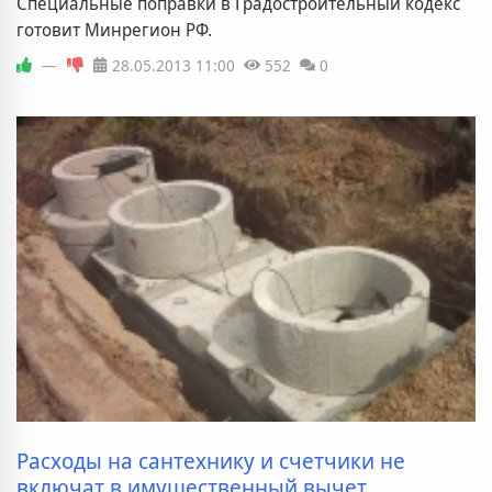
Специальные поправки в Градостроительный кодекс
готовит Минрегион РФ.
—
28.05.2013
11:00
552
0
Расходы на сантехнику и счетчики не
включат в имущественный вычет