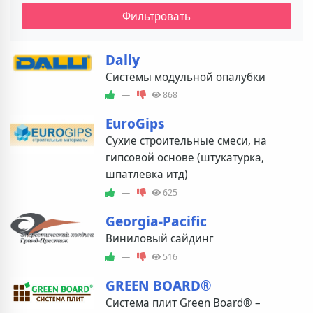
Фильтровать
Dally
Системы модульной опалубки
—
868
EuroGips
Сухие строительные смеси, на
гипсовой основе (штукатурка,
шпатлевка итд)
—
625
Georgia-Pacific
Виниловый сайдинг
—
516
GREEN BOARD®
Система плит Green Board® –