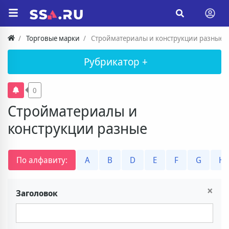
Торговые марки
Стройматериалы и конструкции разные
Рубрикатор +
0
Стройматериалы и
конструкции разные
По алфавиту:
A
B
D
E
F
G
H
×
Заголовок