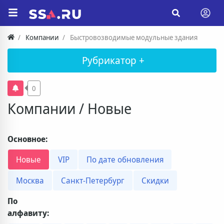
Компании
Быстровозводимые модульные здания
Рубрикатор +
0
Компании / Новые
Основное:
Новые
VIP
По дате обновления
Москва
Санкт-Петербург
Скидки
По
алфавиту: