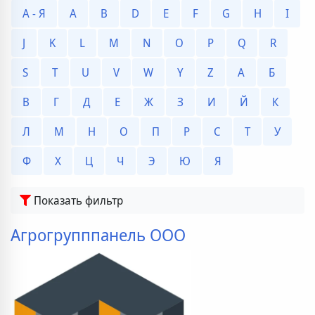
А - Я
A
B
D
E
F
G
H
I
J
K
L
M
N
O
P
Q
R
S
T
U
V
W
Y
Z
А
Б
В
Г
Д
Е
Ж
З
И
Й
К
Л
М
Н
О
П
Р
С
Т
У
Ф
Х
Ц
Ч
Э
Ю
Я
Показать фильтр
Агрогрупппанель ООО