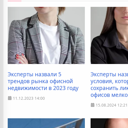
Эксперты назвали 5
Эксперты наз
трендов рынка офисной
условия, кот
недвижимости в 2023 году
сохранить ли
офисов мелко
11.12.2023
14:00
15.08.2024
12:21