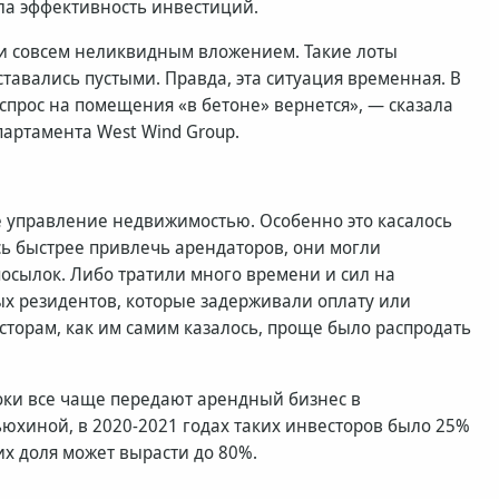
ала эффективность инвестиций.
ли совсем неликвидным вложением. Такие лоты
ставались пустыми. Правда, эта ситуация временная. В
спрос на помещения «в бетоне» вернется», — сказала
артамента West Wind Group.
е управление недвижимостью. Особенно это касалось
сь быстрее привлечь арендаторов, они могли
посылок. Либо тратили много времени и сил на
х резидентов, которые задерживали оплату или
сторам, как им самим казалось, проще было распродать
оки все чаще передают арендный бизнес в
юхиной, в 2020-2021 годах таких инвесторов было 25%
их доля может вырасти до 80%.