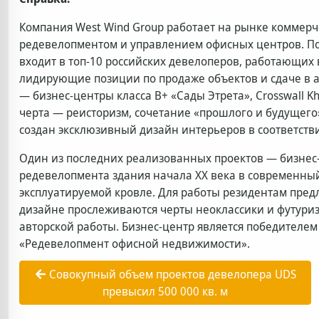
Компания West Wind Group работает на рынке коммерч
редевелопментом и управлением офисных центров. По
входит в топ-10 российских девелоперов, работающих
лидирующие позиции по продаже объектов и сдаче в а
— бизнес-центры класса В+ «Сады Этрета», Crosswall Kha
черта — реисторизм, сочетание «прошлого и будущего»
создан эксклюзивный дизайн интерьеров в соответст
Один из последних реализованных проектов — бизнес-
редевелопмента здания начала ХХ века в современный
эксплуатируемой кровле. Для работы резидентам пред
дизайне прослеживаются черты неоклассики и футури
авторской работы. Бизнес-центр является победителе
«Редевелопмент офисной недвижимости».
Совокупный объем проектов девелопера UDS
превысил 500 000 кв. м