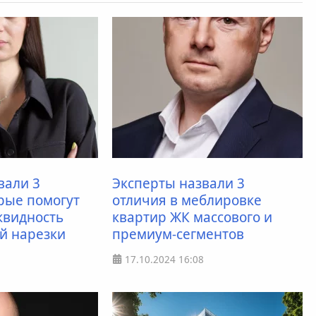
вали 3
Эксперты назвали 3
орые помогут
отличия в меблировке
квидность
квартир ЖК массового и
й нарезки
премиум-сегментов
17.10.2024
16:08