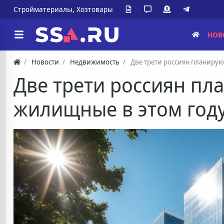
Стройматериалы, Хозтовары
НОВ
Новости
Недвижимость
Две трети россиян планиру
Две трети россиян пл
жилищные в этом год