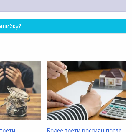
ошибку?
 трети
Более трети россиян после