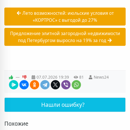
Лето возможностей: июльские условия от
«КОРТРОС» с выгодой до 27%
Предложение элитной загородной недвижимости
под Петербургом выросло на 19% за год
—
07.07.2026
19:39
81
News24
Нашли ошибку?
Похожие