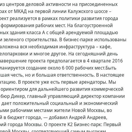
 из центров деловой активности на присоединенных
трах от МКАД на первой линии Калужского шоссе –
ект реализуется в рамках политики развития города
и формирования рабочих мест. На благоустроенной
жных здания класса А с общей арендуемой площадью
еи зеленого строительства. В бизнес-парке использованы
аложена вся необходимая инфраструктура – кафе,
велопарковки и многое другое. На сегодняшний день
завершение проекта предполагается в 4 квартале 2016
ланируется создание около 6 000 рабочих мест.Быть
шая честь, но и большая ответственность. В настоящее
атацию. В проекте уже есть первые арендаторы. Мы
ым ориентиром для дальнейшего развития коммерческой
Бабюр Дикер, главный управляющий директор компании
кта дает положительный социальный и экономический
ными рабочими местами жители Новой Москвы, во
ий в бюджет города, — добавил Андрей Андреев,
ий города Москвы. О проекте К2 Бизнес-парк: Первый
Новой Москвы, соответсвующий самым высоким