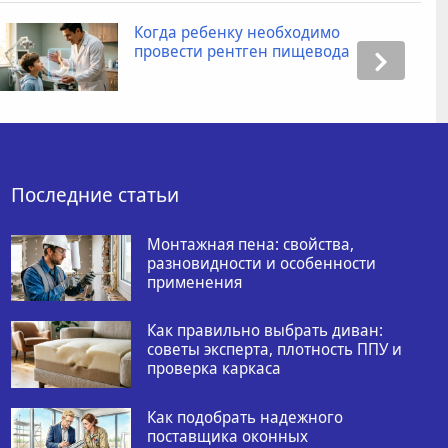
ку необходимо
Промокоды для
нтген пищевода
как получить с
товаров?
Последние статьи
Монтажная пена: свойства,
разновидности и особенности
применения
Как правильно выбрать диван:
советы эксперта, плотность ППУ и
проверка каркаса
Как подобрать надежного
поставщика оконных