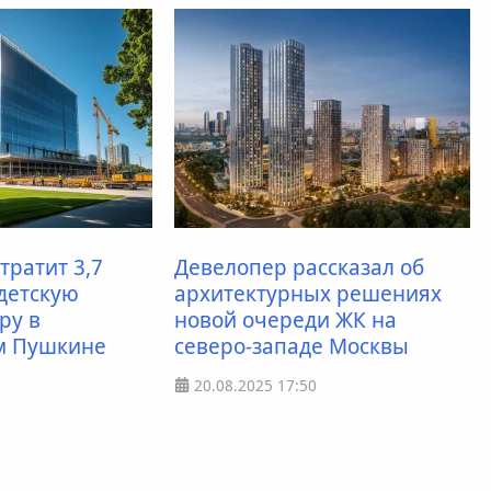
тратит 3,7
Девелопер рассказал об
детскую
архитектурных решениях
ру в
новой очереди ЖК на
м Пушкине
северо-западе Москвы
20.08.2025
17:50