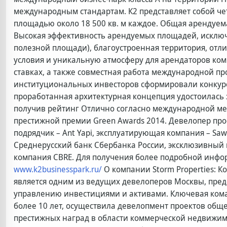
международным стандартам. К2 представляет собой че
площадью около 18 500 кв. м каждое. Общая арендуема
Высокая эффективность арендуемых площадей, исключ
полезной площади), благоустроенная территория, отл
условия и уникальную атмосферу для арендаторов ком
ставках, а также совместная работа международной п
институциональных инвесторов сформировали конкур
проработанная архитектурная концепция удостоилась з
получив рейтинг Отлично согласно международной ме
престижной премии Green Awards 2014. Девелопер прое
подрядчик – Ant Yapi, эксплуатирующая компания – Sa
Среднерусский банк Сбербанка России, эксклюзивный 
компания CBRE. Для получения более подробной информ
www.k2businesspark.ru/
О компании Storm Properties: Ко
является одним из ведущих девелоперов Москвы, пред
управлению инвестициями и активами. Ключевая команд
более 10 лет, осуществила девелопмент проектов обще
престижных наград в области коммерческой недвижим