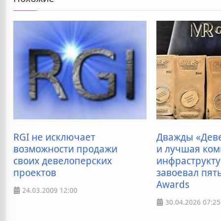
RGI не исключает
Дважды «Деве
возможности продажи
и лучшая ко
своих девелоперских
инфраструкту
проектов
завоевал пят
Awards
24.03.2009
12:00
30.04.2026
07:25