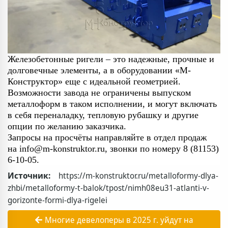
Железобетонные ригели – это надежные, прочные и
долговечные элементы, а в оборудовании «М-
Конструктор» еще с идеальной геометрией.
Возможности завода не ограничены выпуском
металлоформ в таком исполнении, и могут включать
в себя переналадку, тепловую рубашку и другие
опции по желанию заказчика.
Запросы на просчёты направляйте в отдел продаж
на
info@m-konstruktor.ru
, звонки по номеру 8 (81153)
6-10-05.
Источник:
https://m-konstruktor.ru/metalloformy-dlya-
zhbi/metalloformy-t-balok/tpost/nimh08eu31-atlanti-v-
gorizonte-formi-dlya-rigelei
Многие девелоперы в 2025 г. уйдут на