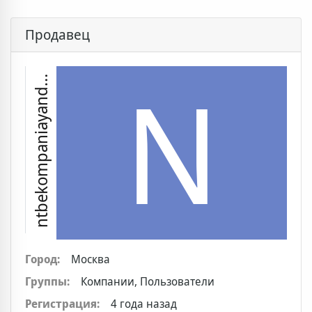
Продавец
t
b
e
k
o
m
p
a
n
i
a
y
a
n
e
x
r
N
n
u
d
Город:
Москва
Группы:
Компании, Пользователи
Регистрация:
4 года назад