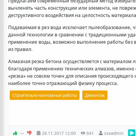
Предлагаем современный безударный метод избирател
вычленять часть конструкции или элемента, не повреж
деструктивного воздействия на целостность материала
Подаваемая в рез вода исключает пылеобразование, ч
данной технологии в сравнении с традиционными уда
применение воды, возможно выполнение работы без в
из правил.
Алмазная резка бетона осуществляется с материалом 
благодаря применению технических алмазов, именно
«резка» не совсем точен для описания происходящего 
наиболее точно отражающий физику процесса.
Демонтаж
Строительно-монтажные работы
—
28.11.2017
12:00
641
ssaadmin