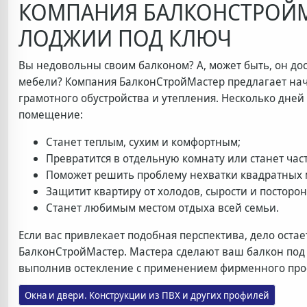
КОМПАНИЯ БАЛКОНСТРОЙМ
ЛОДЖИИ ПОД КЛЮЧ
Вы недовольны своим балконом? А, может быть, он дос
мебели? Компания БалконСтройМастер предлагает начат
грамотного обустройства и утепления. Несколько дней
помещение:
Станет теплым, сухим и комфортным;
Превратится в отдельную комнату или станет ч
Поможет решить проблему нехватки квадратных м
Защитит квартиру от холодов, сырости и посторо
Станет любимым местом отдыха всей семьи.
Если вас привлекает подобная перспектива, дело оста
БалконСтройМастер. Мастера сделают ваш балкон под
выполнив остекление с применением фирменного пр
Окна и двери. Конструкции из ПВХ и других профилей