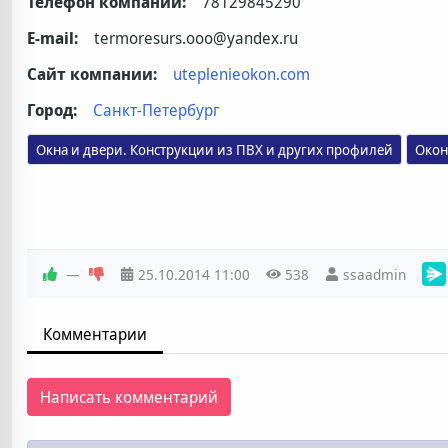
Телефон компании:
78129845290
E-mail:
termoresurs.ooo@yandex.ru
Сайт компании:
uteplenieokon.com
Город:
Санкт-Петербург
Окон
Окна и двери. Конструкции из ПВХ и других профилей
—
25.10.2014
11:00
538
ssaadmin
Комментарии
Написать комментарий