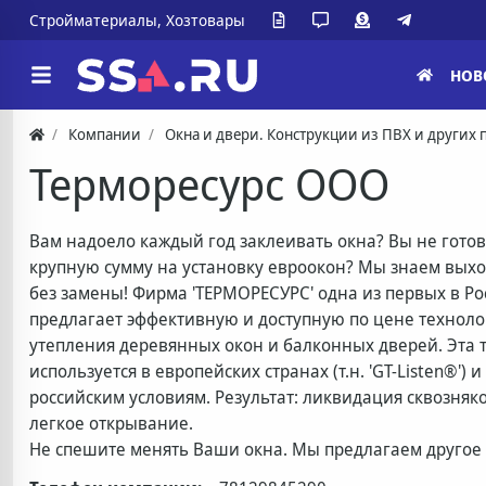
Стройматериалы, Хозтовары
НОВ
Компании
Окна и двери. Конструкции из ПВХ и других
Терморесурс ООО
Вам надоело каждый год заклеивать окна? Вы не гото
крупную сумму на установку евроокон? Мы знаем вых
без замены! Фирма 'ТЕРМОРЕСУРС' одна из первых в Ро
предлагает эффективную и доступную по цене технол
утепления деревянных окон и балконных дверей. Эта 
используется в европейских странах (т.н. 'GT-Listen®') 
российским условиям. Результат: ликвидация сквозняк
легкое открывание.
Не спешите менять Ваши окна. Мы предлагаем другое