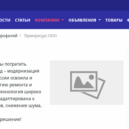
ОСТИ
СТАТЬИ
КОМПАНИИ
ОБЪЯВЛЕНИЯ
ТОВАРЫ
 профилей
Терморесурс ООО
вы потратить
од – модернизация
ссии освоила и
огию ремонта и
технология широко
и адаптирована к
ов, снижение шума,
 решение!