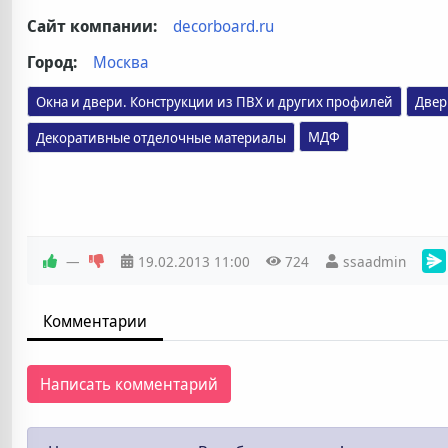
Сайт компании:
decorboard.ru
Город:
Москва
Окна и двери. Конструкции из ПВХ и других профилей
Двер
МДФ
Декоративные отделочные материалы
—
19.02.2013
11:00
724
ssaadmin
Комментарии
Написать комментарий