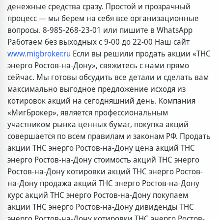
денежные средства сразу. Простой и прозрачный
процесс — мы берем на себя все организационные
вопросы. 8-985-268-23-01 или пишите в WhatsApp
Работаем без выходных с 9-00 до 22-00 Наш сайт
www.migbroker.ru
Если вы решили продать акции «ТНС
энерго Ростов-на-Дону», свяжитесь с нами прямо
сейчас. Мы готовы обсудить все детали и сделать вам
максимально выгодное предложение исходя из
котировок акций на сегодняшний день. Компания
«МигБрокер», является профессиональным
участником рынка ценных бумаг, покупка акций
совершается по всем правилам и законам РФ. Продать
акции ТНС энерго Ростов-на-Дону цена акций ТНС
энерго Ростов-на-Дону стоимость акций ТНС энерго
Ростов-на-Дону котировки акций ТНС энерго Ростов-
на-Дону продажа акций ТНС энерго Ростов-на-Дону
курс акций ТНС энерго Ростов-на-Дону покупаем
акции ТНС энерго Ростов-на-Дону дивиденды ТНС
энерго Ростов-на-Дону котировки ТНС энерго Ростов-