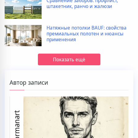
Сравнение заборов: профлист,
штакетник, ранчо и жалюзи
Натяжные потолки BAUF: свойства
премиальных полотен и нюансы
применения
Показать ещё
Автор записи
prmanart