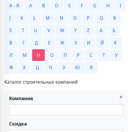
А - Я
A
B
D
E
F
G
H
I
J
K
L
M
N
O
P
Q
R
S
T
U
V
W
Y
Z
А
Б
В
Г
Д
Е
Ж
З
И
Й
К
Л
М
Н
О
П
Р
С
Т
У
Ф
Х
Ц
Ч
Э
Ю
Я
Каталог строительных компаний
×
Компания
Скидка