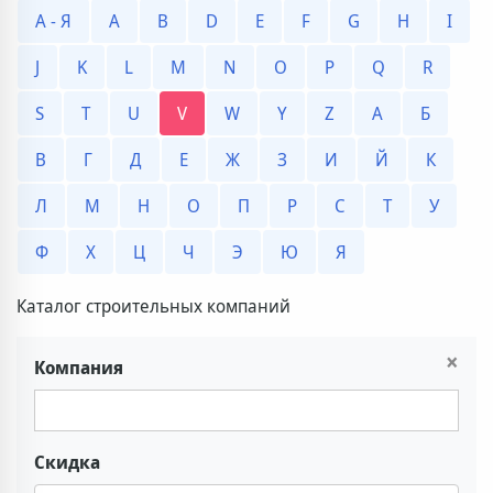
А - Я
A
B
D
E
F
G
H
I
J
K
L
M
N
O
P
Q
R
S
T
U
V
W
Y
Z
А
Б
В
Г
Д
Е
Ж
З
И
Й
К
Л
М
Н
О
П
Р
С
Т
У
Ф
Х
Ц
Ч
Э
Ю
Я
Каталог строительных компаний
×
Компания
Скидка