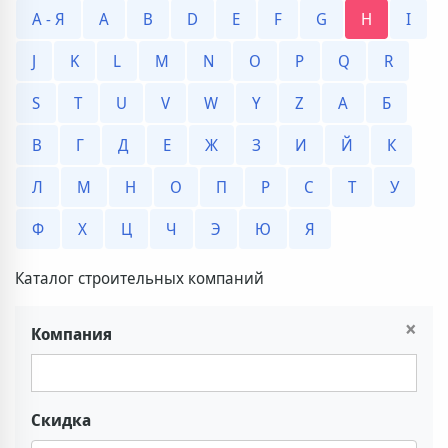
А - Я
A
B
D
E
F
G
H
I
J
K
L
M
N
O
P
Q
R
S
T
U
V
W
Y
Z
А
Б
В
Г
Д
Е
Ж
З
И
Й
К
Л
М
Н
О
П
Р
С
Т
У
Ф
Х
Ц
Ч
Э
Ю
Я
Каталог строительных компаний
×
Компания
Скидка