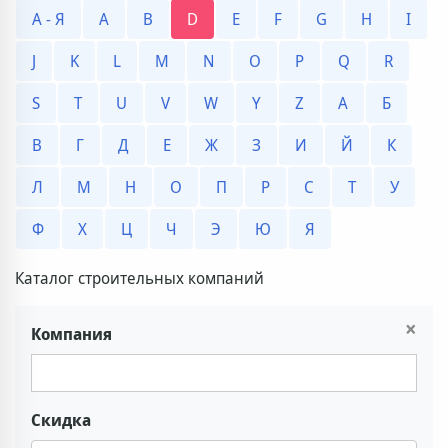
А - Я
A
B
D
E
F
G
H
I
J
K
L
M
N
O
P
Q
R
S
T
U
V
W
Y
Z
А
Б
В
Г
Д
Е
Ж
З
И
Й
К
Л
М
Н
О
П
Р
С
Т
У
Ф
Х
Ц
Ч
Э
Ю
Я
Каталог строительных компаний
×
Компания
Скидка