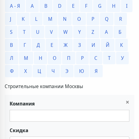
А - Я
A
B
D
E
F
G
H
I
J
K
L
M
N
O
P
Q
R
S
T
U
V
W
Y
Z
А
Б
В
Г
Д
Е
Ж
З
И
Й
К
Л
М
Н
О
П
Р
С
Т
У
Ф
Х
Ц
Ч
Э
Ю
Я
Строительные компании Москвы
×
Компания
Скидка