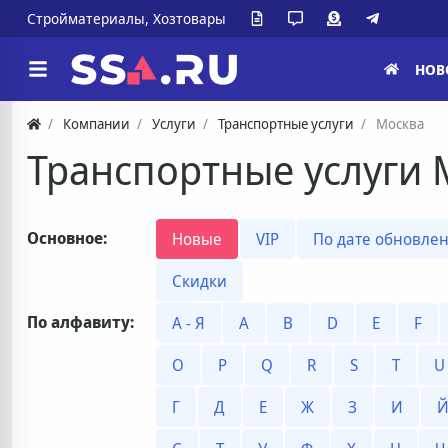
Стройматериалы, Хозтовары
НОВ
Компании
Услуги
Транспортные услуги
Москва
Транспортные услуги
Основное:
Новые
VIP
По дате обновле
Скидки
По алфавиту:
А - Я
A
B
D
E
F
O
P
Q
R
S
T
U
Г
Д
Е
Ж
З
И