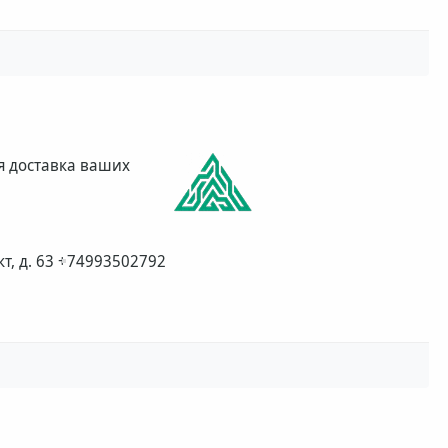
я доставка ваших
т, д. 63
+74993502792