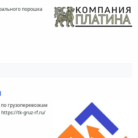
рального порошка
я
и по грузоперевозкам
tps://tk-gruz-rf.ru/