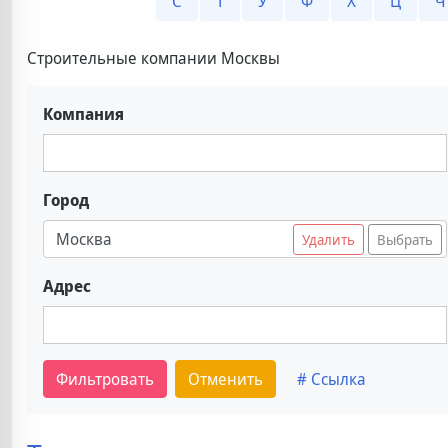
С
Т
У
Ф
Х
Ц
Ч
Строительные компании Москвы
Компания
Город
Москва
Удалить
Выбрать
Адрес
Фильтровать
Отменить
# Ссылка