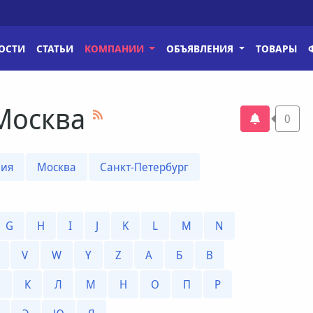
ОСТИ
СТАТЬИ
КОМПАНИИ
ОБЪЯВЛЕНИЯ
ТОВАРЫ
 Москва
0
ния
Москва
Санкт-Петербург
G
H
I
J
K
L
M
N
V
W
Y
Z
А
Б
В
Й
К
Л
М
Н
О
П
Р