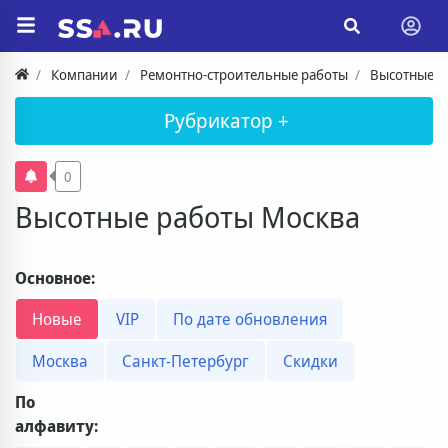
Компании
Ремонтно-строительные работы
Высотные р
Рубрикатор +
0
Высотные работы Москва
Основное:
Новые
VIP
По дате обновления
Москва
Санкт-Петербург
Скидки
По
алфавиту: