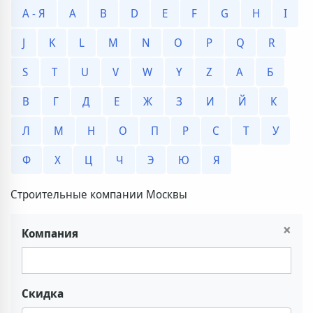
А - Я
A
B
D
E
F
G
H
I
J
K
L
M
N
O
P
Q
R
S
T
U
V
W
Y
Z
А
Б
В
Г
Д
Е
Ж
З
И
Й
К
Л
М
Н
О
П
Р
С
Т
У
Ф
Х
Ц
Ч
Э
Ю
Я
Строительные компании Москвы
×
Компания
Скидка