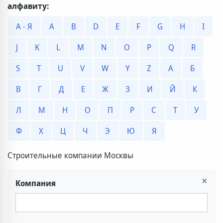
алфавиту:
А - Я
A
B
D
E
F
G
H
I
J
K
L
M
N
O
P
Q
R
S
T
U
V
W
Y
Z
А
Б
В
Г
Д
Е
Ж
З
И
Й
К
Л
М
Н
О
П
Р
С
Т
У
Ф
Х
Ц
Ч
Э
Ю
Я
Строительные компании Москвы
×
Компания