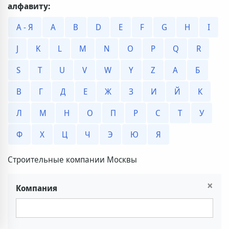
алфавиту:
А - Я
A
B
D
E
F
G
H
I
J
K
L
M
N
O
P
Q
R
S
T
U
V
W
Y
Z
А
Б
В
Г
Д
Е
Ж
З
И
Й
К
Л
М
Н
О
П
Р
С
Т
У
Ф
Х
Ц
Ч
Э
Ю
Я
Строительные компании Москвы
×
Компания