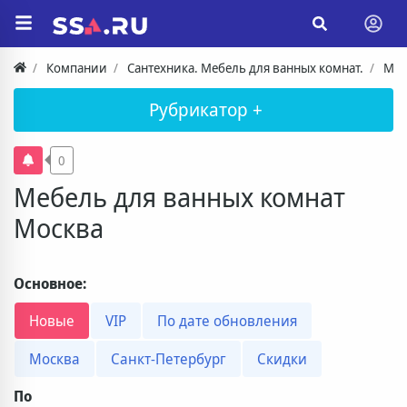
Компании
Сантехника. Мебель для ванных комнат.
Меб
Рубрикатор +
0
Мебель для ванных комнат
Москва
Основное:
Новые
VIP
По дате обновления
Москва
Санкт-Петербург
Скидки
По