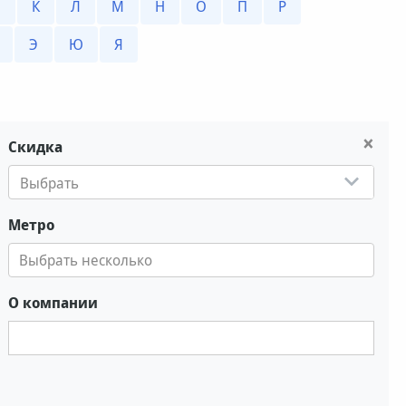
Й
К
Л
М
Н
О
П
Р
Э
Ю
Я
×
Скидка
Выбрать
Метро
О компании