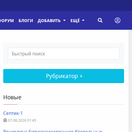
ФОРУМ
БЛОГИ
ДОБАВИТЬ
ЕЩЁ
Рубрикатор +
Новые
Септик-1
07.08.2026
01:45
Рециклинг Битусосодекржащих Кровельных