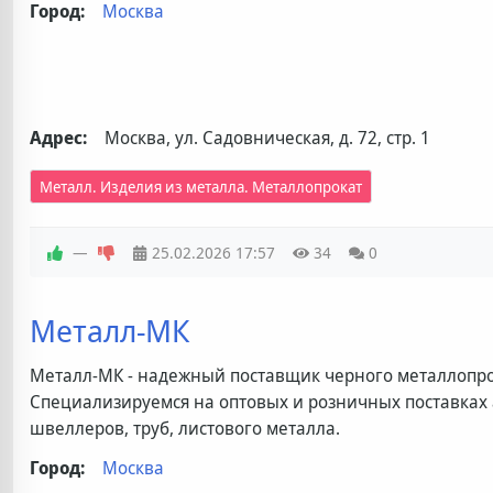
Город:
Москва
Адрес:
Москва, ул. Садовническая, д. 72, стр. 1
Металл. Изделия из металла. Металлопрокат
—
25.02.2026
17:57
34
0
Металл-МК
Металл-МК - надежный поставщик черного металлопрок
Специализируемся на оптовых и розничных поставках 
швеллеров, труб, листового металла.
Город:
Москва