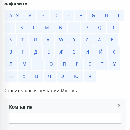
алфавиту:
А - Я
A
B
D
E
F
G
H
I
J
K
L
M
N
O
P
Q
R
S
T
U
V
W
Y
Z
А
Б
В
Г
Д
Е
Ж
З
И
Й
К
Л
М
Н
О
П
Р
С
Т
У
Ф
Х
Ц
Ч
Э
Ю
Я
Строительные компании Москвы
×
Компания