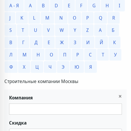
А - Я
A
B
D
E
F
G
H
I
J
K
L
M
N
O
P
Q
R
S
T
U
V
W
Y
Z
А
Б
В
Г
Д
Е
Ж
З
И
Й
К
Л
М
Н
О
П
Р
С
Т
У
Ф
Х
Ц
Ч
Э
Ю
Я
Строительные компании Москвы
×
Компания
Скидка