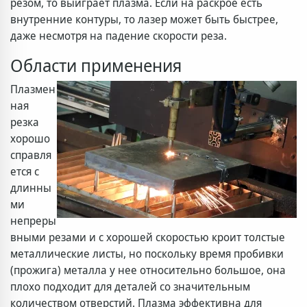
резом, то выиграет плазма. Если на раскрое есть
внутренние контуры, то лазер может быть быстрее,
даже несмотря на падение скорости реза.
Области применения
Плазмен
ная
резка
хорошо
справля
ется с
длинны
ми
непреры
вными резами и с хорошей скоростью кроит толстые
металлические листы, но поскольку время пробивки
(прожига) металла у нее относительно большое, она
плохо подходит для деталей со значительным
количеством отверстий. Плазма эффективна для