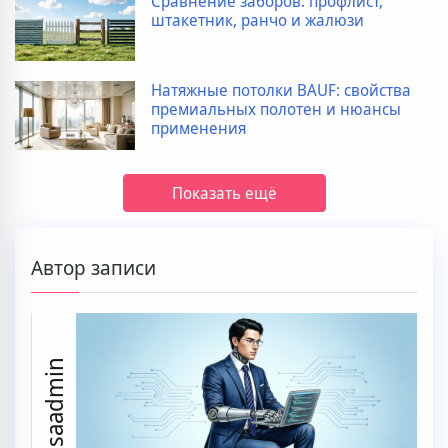
Сравнение заборов: профлист,
штакетник, ранчо и жалюзи
Натяжные потолки BAUF: свойства
премиальных полотен и нюансы
применения
Показать ещё
Автор записи
ssaadmin