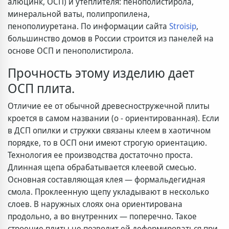
алюцинк, ОСП) и утеплителя: пенополистирола,
минеральной ваты, полипропилена,
пенополиуретана. По информации сайта
Stroisip
,
большинство домов в России строится из панелей на
основе ОСП и пенополистирола.
Прочность этому изделию дает
ОСП плита.
Отличие ее от обычной древесностружечной плиты
кроется в самом названии (о - ориентированная). Если
в ДСП опилки и стружки связаны клеем в хаотичном
порядке, то в ОСП они имеют строгую ориентацию.
Технология ее производства достаточно проста.
Длинная щепа обрабатывается клеевой смесью.
Основная составляющая клея — формальдегидная
смола. Проклеенную щепу укладывают в несколько
слоев. В наружных слоях она ориентирована
продольно, а во внутренних — поперечно. Такое
строение плиты не позволит ей деформироваться при