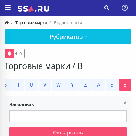
Торговые марки
Водосчетчики
Рубрикатор +
0
Торговые марки / В
S
T
U
V
W
Y
Z
А
Б
В
×
Заголовок
Фильтровать