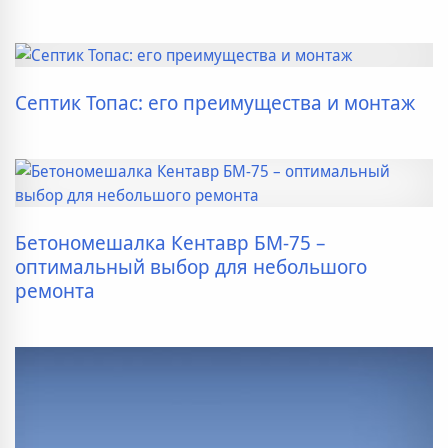
Септик Топас: его преимущества и монтаж
Бетономешалка Кентавр БМ-75 –
оптимальный выбор для небольшого
ремонта