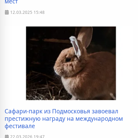
мест
12.03.2025
15:48
Сафари-парк из Подмосковья завоевал
престижную награду на международном
фестивале
22.03.2026
19:47