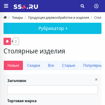
Товары
Продукция деревообработки и изделия
Столяр
Рубрикатор +
0
Столярные изделия
Новые
Скидки
Все
Старые
Популярны
×
Заголовок
Торговая марка