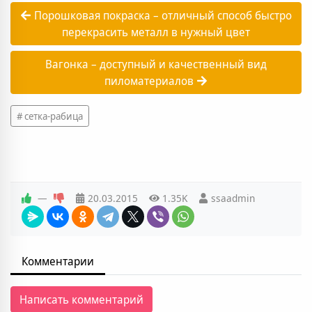
Порошковая покраска – отличный способ быстро
перекрасить металл в нужный цвет
Вагонка – доступный и качественный вид
пиломатериалов
сетка-рабица
—
20.03.2015
1.35K
ssaadmin
Комментарии
Написать комментарий