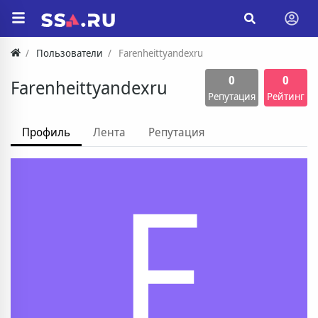
Пользователи
Farenheittyandexru
0
0
Farenheittyandexru
Репутация
Рейтинг
Профиль
Лента
Репутация
F