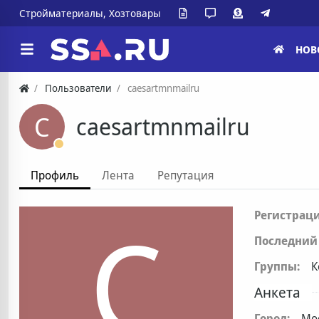
Стройматериалы, Хозтовары
НОВ
Пользователи
caesartmnmailru
C
caesartmnmailru
Профиль
Лента
Репутация
C
Регистраци
Последний 
Группы:
К
Анкета
Город:
Мо