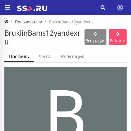
Пользователи
BruklinBams12yandexru
BruklinBams12yandexr
0
0
u
Репутация
Рейтинг
Профиль
Лента
Репутация
B