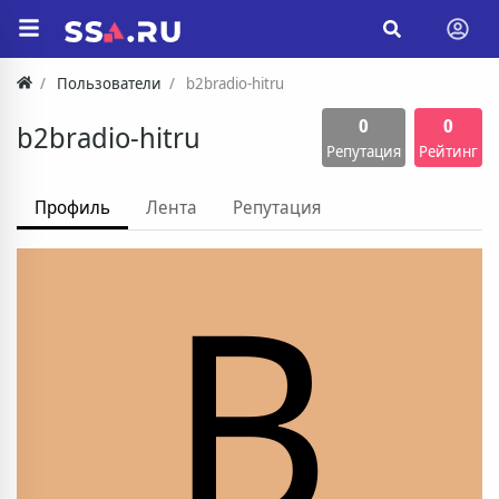
Пользователи
b2bradio-hitru
0
0
b2bradio-hitru
Репутация
Рейтинг
Профиль
Лента
Репутация
B