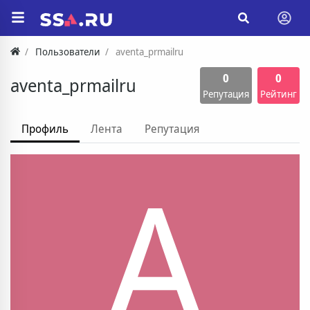
Пользователи
aventa_prmailru
0
0
aventa_prmailru
Репутация
Рейтинг
Профиль
Лента
Репутация
A