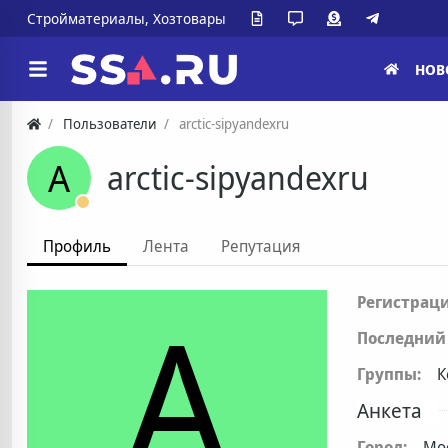
Стройматериалы, Хозтовары
НОВ
Пользователи
arctic-sipyandexru
A
arctic-sipyandexru
Профиль
Лента
Репутация
A
Регистраци
Последний 
Группы:
К
Анкета
Город:
Мо