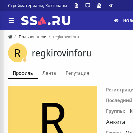
Стройматериалы, Хозтовары
НОВ
Пользователи
regkirovinforu
R
regkirovinforu
Профиль
Лента
Репутация
R
Регистраци
Последний 
Группы:
К
Анкета
Город:
Мо