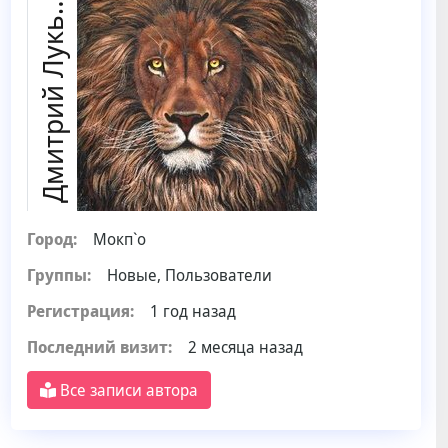
м
и
т
р
и
й
Л
у
к
я
н
о
Д
в
ь
Город:
Мокп`о
Группы:
Новые, Пользователи
Регистрация:
1 год назад
Последний визит:
2 месяца назад
Все записи автора