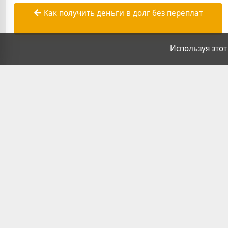
Как получить деньги в долг без переплат
Используя этот
—
20.05.2025
22:17
285
Дмитрий Лукь
Комментарии
Написать комментарий
Нет комментариев. Ваш будет первым!
Еще посты