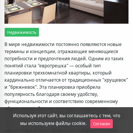
Недвижимость
В мире недвижимости постоянно появляются новые
термины и концепции, отражающие меняющиеся
потребности и предпочтения людей. Одним из таких
понятий стала "евротрешка" — особый тип
планировки трехкомнатной квартиры, который
кардинально отличается от традиционных "хрущевок"
и "брежневок". Эта планировка приобрела
популярность благодаря своему удобству,
функциональности и соответствию современному
образу жизни. Для тех, кто ищет оптимальное
Используя этот сайт, вы соглашаетесь с тем, что
соотношение цены и качества, отличным вариантом
может стать
двухкомнатная квартира в Мытищах
,
мы используем файлы cookie.
Согласен
однако евротрешка предлагает совершенно иной